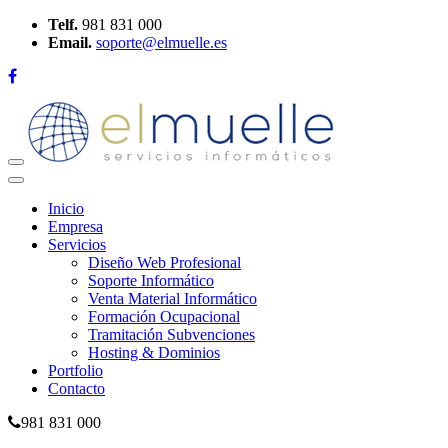
Telf.
981 831 000
Email.
soporte@elmuelle.es
Desplegar
Navegación
Inicio
Empresa
Servicios
Diseño Web Profesional
Soporte Informático
Venta Material Informático
Formación Ocupacional
Tramitación Subvenciones
Hosting & Dominios
Portfolio
Contacto
981 831 000